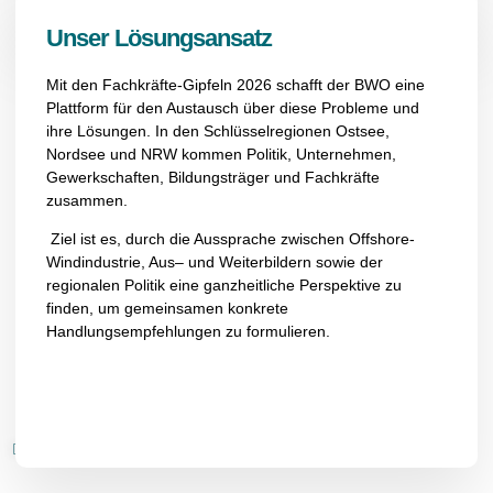
Unser Lösungsansatz
Mit den Fachkräfte-Gipfeln 2026 schafft der BWO eine
Plattform für
den
Austausch
über diese Probleme und
ihre
Lösungen. In den Schlüsselregionen Ostsee,
Nordsee und NRW kommen Politik, Unternehmen,
Gewerkschaften, Bildungsträger und Fachkräfte
zusammen.
Ziel ist es,
durch
die
Aussprache
zwischen
Offshore-
Windindustrie, Aus
– und Weiter
bildern
sowie
der
regionalen Politik
eine ganzheitliche
Perspektive
zu
fin
den,
um
gemeinsam
en
konkrete
Handlungsempfehlungen zu f
ormulieren
.
(1) GWS Research Report 2024/04