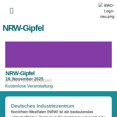
Inhalt
springen
NRW-Gipfel
NRW-Gipfel
18. November 2025
B'MINE DÜSSELDORF
Kostenlose Veranstaltung
Deutsches Industriezentrum​
Nordrhein-Westfalen (NRW) ist ein bedeutendes